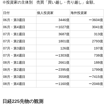
※投資家の主体別 売買「買い越し・売り越し」金額。
日付
個人投資家
海外投資家
06月・第3週目
3446億
ー3604億
06月・第4週目
ー1027億
3041億
07月・第1週目
3687億
313億
07月・第2週目
1801億
2793億
07月・第3週目
126億
197億
07月・第4週目
ー1303億
738億
08月・第1週目
2661億
188億
08月・第2週目
ー2395億
1799億
08月・第3週目
3558億
ー7415億
08月・第4週目
ー1160億
ー2046億
日経225先物の観測