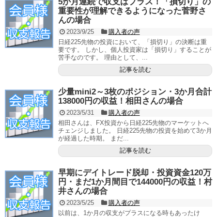
5か月連続で収支はプラス！「損切り」の
重要性が理解できるようになった菅野さ
んの場合
2023/9/25
購入者の声
日経225先物の投資において、「損切り」の決断は重
要です。 しかし、個人投資家は「損切り」することが
苦手なのです。 理由として、...
記事を読む
少量mini2～3枚のポジション・3か月合計
138000円の収益！相田さんの場合
2023/5/31
購入者の声
相田さんは、FX投資から日経225先物のマーケットへ
チェンジしました。 日経225先物の投資を始めて3か月
が経過した時期。 まだ...
記事を読む
早期にデイトレード脱却・投資資金120万
円・まだ1か月間目で144000円の収益！村
井さんの場合
2023/5/25
購入者の声
以前は、1か月の収支がプラスになる時もあったけ